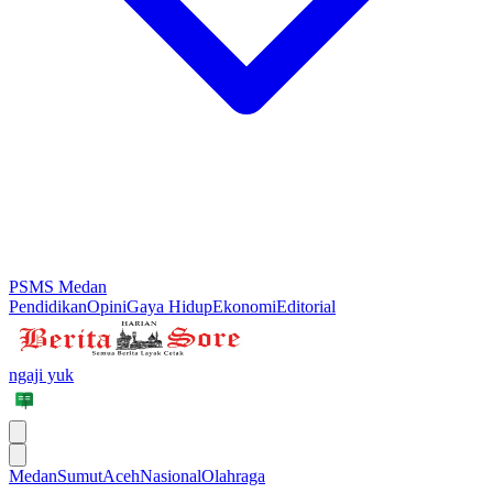
PSMS Medan
Pendidikan
Opini
Gaya Hidup
Ekonomi
Editorial
ngaji yuk
Medan
Sumut
Aceh
Nasional
Olahraga