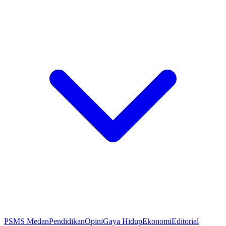
PSMS Medan
Pendidikan
Opini
Gaya Hidup
Ekonomi
Editorial