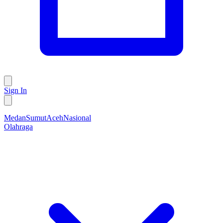
Sign In
Medan
Sumut
Aceh
Nasional
Olahraga