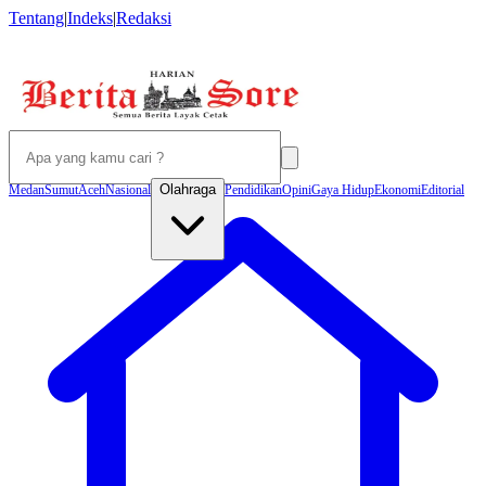
Tentang
|
Indeks
|
Redaksi
Olahraga
Medan
Sumut
Aceh
Nasional
Pendidikan
Opini
Gaya Hidup
Ekonomi
Editorial