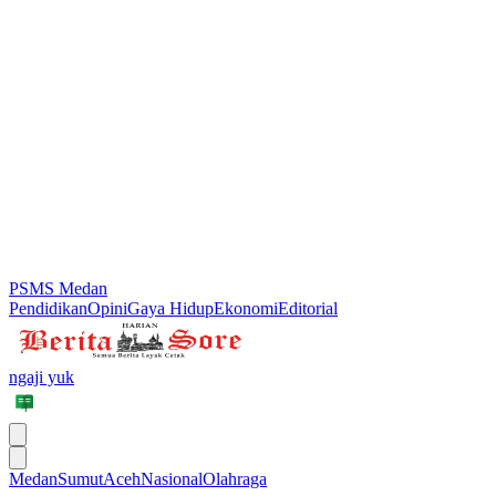
PSMS Medan
Pendidikan
Opini
Gaya Hidup
Ekonomi
Editorial
ngaji yuk
Medan
Sumut
Aceh
Nasional
Olahraga