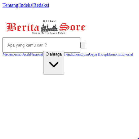
Tentang
|
Indeks
|
Redaksi
Olahraga
Medan
Sumut
Aceh
Nasional
Pendidikan
Opini
Gaya Hidup
Ekonomi
Editorial