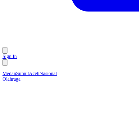
Sign In
Medan
Sumut
Aceh
Nasional
Olahraga