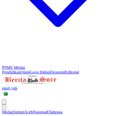
PSMS Medan
Pendidikan
Opini
Gaya Hidup
Ekonomi
Editorial
ngaji yuk
Medan
Sumut
Aceh
Nasional
Olahraga