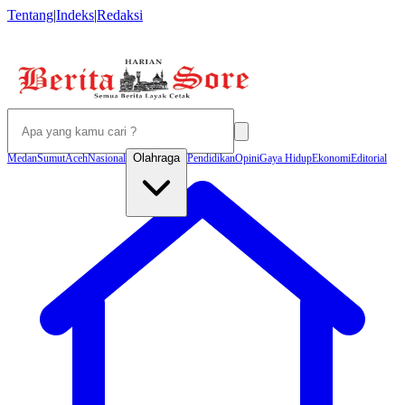
Tentang
|
Indeks
|
Redaksi
Olahraga
Medan
Sumut
Aceh
Nasional
Pendidikan
Opini
Gaya Hidup
Ekonomi
Editorial