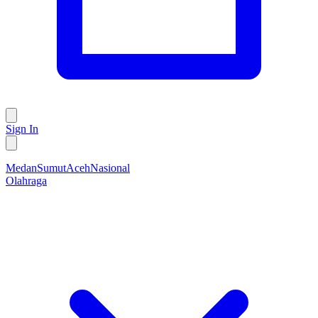
Sign In
Medan
Sumut
Aceh
Nasional
Olahraga