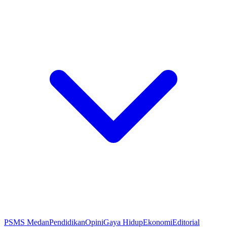
PSMS Medan
Pendidikan
Opini
Gaya Hidup
Ekonomi
Editorial