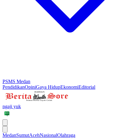
PSMS Medan
Pendidikan
Opini
Gaya Hidup
Ekonomi
Editorial
ngaji yuk
Medan
Sumut
Aceh
Nasional
Olahraga