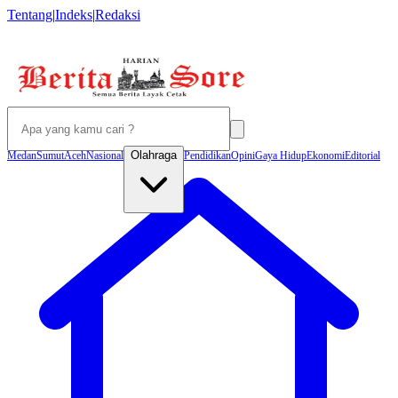
Tentang
|
Indeks
|
Redaksi
Olahraga
Medan
Sumut
Aceh
Nasional
Pendidikan
Opini
Gaya Hidup
Ekonomi
Editorial