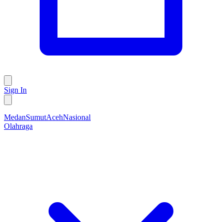
Sign In
Medan
Sumut
Aceh
Nasional
Olahraga