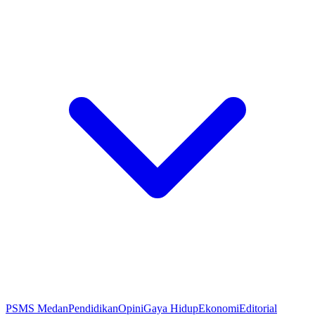
PSMS Medan
Pendidikan
Opini
Gaya Hidup
Ekonomi
Editorial