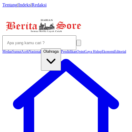
Tentang
|
Indeks
|
Redaksi
Olahraga
Medan
Sumut
Aceh
Nasional
Pendidikan
Opini
Gaya Hidup
Ekonomi
Editorial