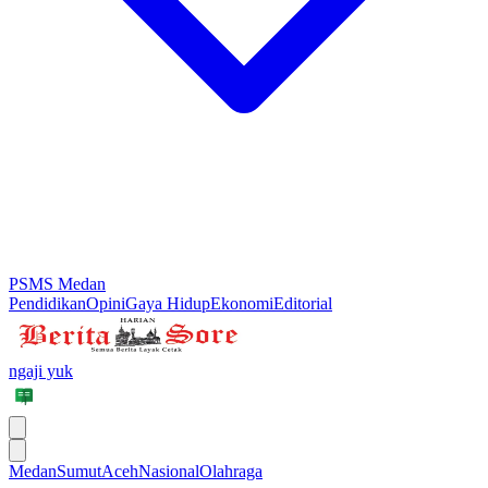
PSMS Medan
Pendidikan
Opini
Gaya Hidup
Ekonomi
Editorial
ngaji yuk
Medan
Sumut
Aceh
Nasional
Olahraga