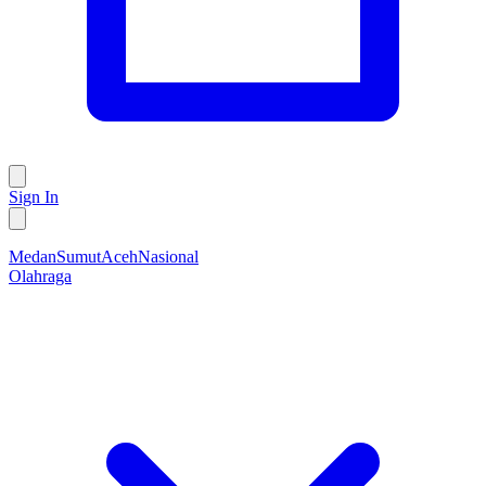
Sign In
Medan
Sumut
Aceh
Nasional
Olahraga