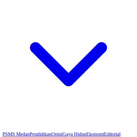
PSMS Medan
Pendidikan
Opini
Gaya Hidup
Ekonomi
Editorial