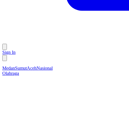
Sign In
Medan
Sumut
Aceh
Nasional
Olahraga