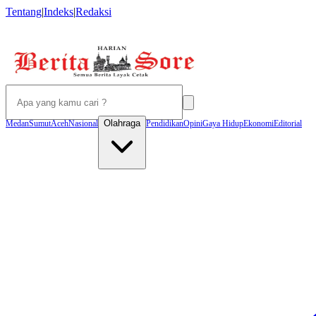
Tentang
|
Indeks
|
Redaksi
Olahraga
Medan
Sumut
Aceh
Nasional
Pendidikan
Opini
Gaya Hidup
Ekonomi
Editorial