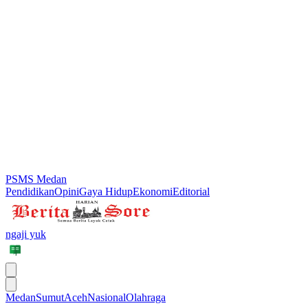
PSMS Medan
Pendidikan
Opini
Gaya Hidup
Ekonomi
Editorial
ngaji yuk
Medan
Sumut
Aceh
Nasional
Olahraga