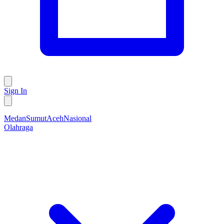
Sign In
Medan
Sumut
Aceh
Nasional
Olahraga