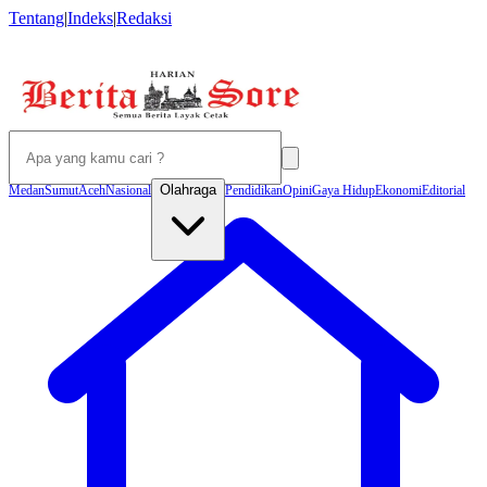
Tentang
|
Indeks
|
Redaksi
Olahraga
Medan
Sumut
Aceh
Nasional
Pendidikan
Opini
Gaya Hidup
Ekonomi
Editorial