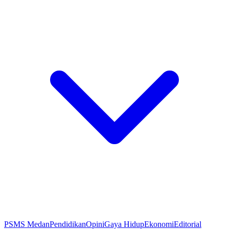
PSMS Medan
Pendidikan
Opini
Gaya Hidup
Ekonomi
Editorial