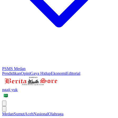
PSMS Medan
Pendidikan
Opini
Gaya Hidup
Ekonomi
Editorial
ngaji yuk
Medan
Sumut
Aceh
Nasional
Olahraga