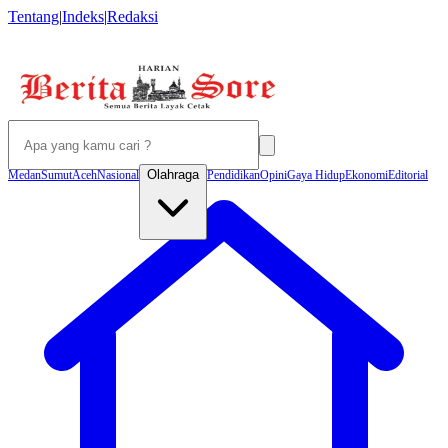
Tentang
|
Indeks
|
Redaksi
Olahraga
Medan
Sumut
Aceh
Nasional
Pendidikan
Opini
Gaya Hidup
Ekonomi
Editorial