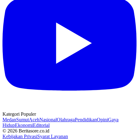
Kategori Populer
Medan
Sumut
Aceh
Nasional
Olahraga
Pendidikan
Opini
Gaya
Hidup
Ekonomi
Editorial
© 2026 Beritasore.co.id
Kebijakan Privasi
Syarat Layanan