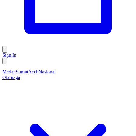
Sign In
Medan
Sumut
Aceh
Nasional
Olahraga