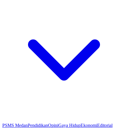
PSMS Medan
Pendidikan
Opini
Gaya Hidup
Ekonomi
Editorial