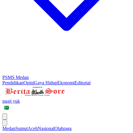
PSMS Medan
Pendidikan
Opini
Gaya Hidup
Ekonomi
Editorial
ngaji yuk
Medan
Sumut
Aceh
Nasional
Olahraga