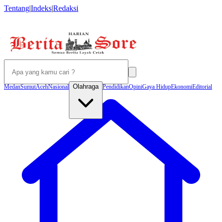
Tentang
|
Indeks
|
Redaksi
Olahraga
Medan
Sumut
Aceh
Nasional
Pendidikan
Opini
Gaya Hidup
Ekonomi
Editorial