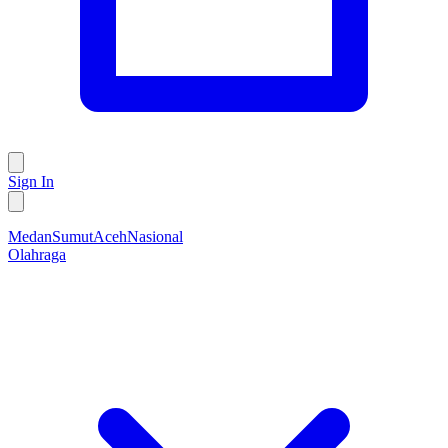
Sign In
Medan
Sumut
Aceh
Nasional
Olahraga