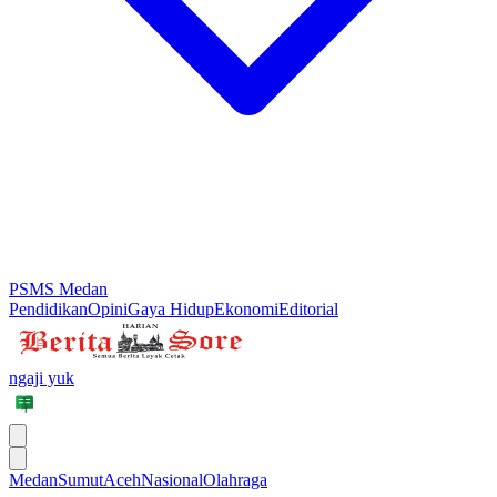
PSMS Medan
Pendidikan
Opini
Gaya Hidup
Ekonomi
Editorial
ngaji yuk
Medan
Sumut
Aceh
Nasional
Olahraga