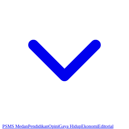
PSMS Medan
Pendidikan
Opini
Gaya Hidup
Ekonomi
Editorial