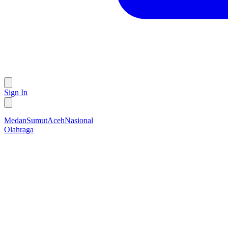
Sign In
Medan
Sumut
Aceh
Nasional
Olahraga