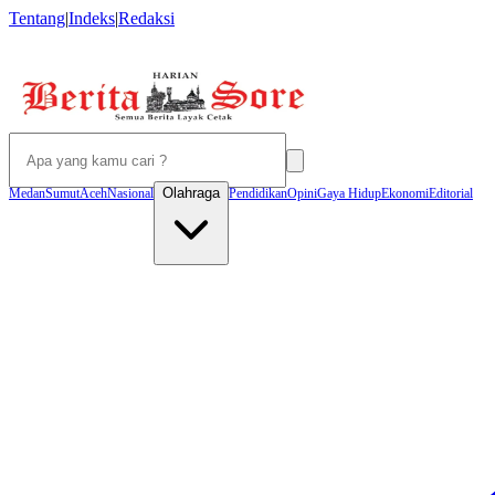
Tentang
|
Indeks
|
Redaksi
Olahraga
Medan
Sumut
Aceh
Nasional
Pendidikan
Opini
Gaya Hidup
Ekonomi
Editorial