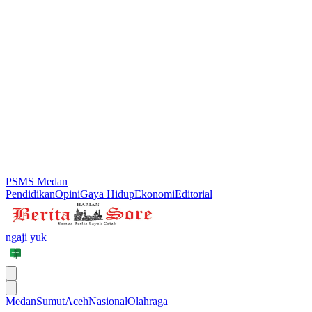
PSMS Medan
Pendidikan
Opini
Gaya Hidup
Ekonomi
Editorial
ngaji yuk
Medan
Sumut
Aceh
Nasional
Olahraga