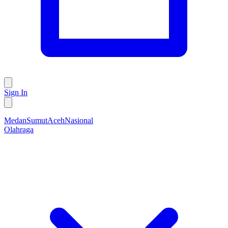
Sign In
Medan
Sumut
Aceh
Nasional
Olahraga