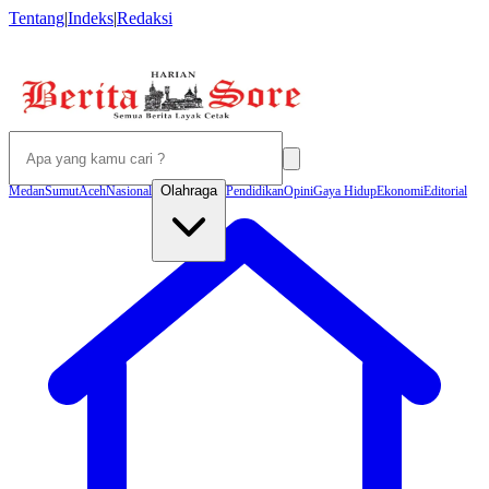
Tentang
|
Indeks
|
Redaksi
Olahraga
Medan
Sumut
Aceh
Nasional
Pendidikan
Opini
Gaya Hidup
Ekonomi
Editorial