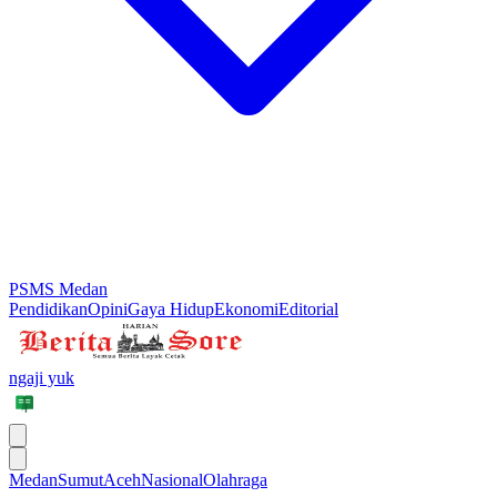
PSMS Medan
Pendidikan
Opini
Gaya Hidup
Ekonomi
Editorial
ngaji yuk
Medan
Sumut
Aceh
Nasional
Olahraga