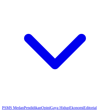
PSMS Medan
Pendidikan
Opini
Gaya Hidup
Ekonomi
Editorial