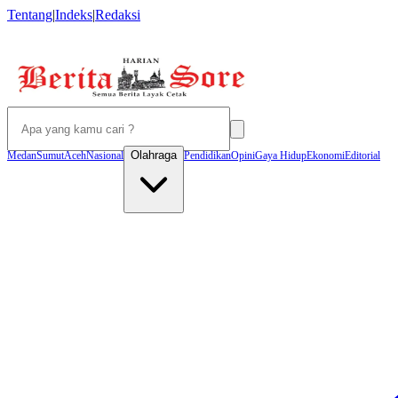
Tentang
|
Indeks
|
Redaksi
Olahraga
Medan
Sumut
Aceh
Nasional
Pendidikan
Opini
Gaya Hidup
Ekonomi
Editorial