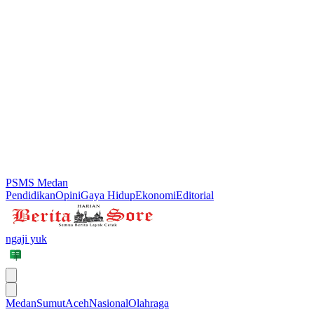
PSMS Medan
Pendidikan
Opini
Gaya Hidup
Ekonomi
Editorial
ngaji yuk
Medan
Sumut
Aceh
Nasional
Olahraga