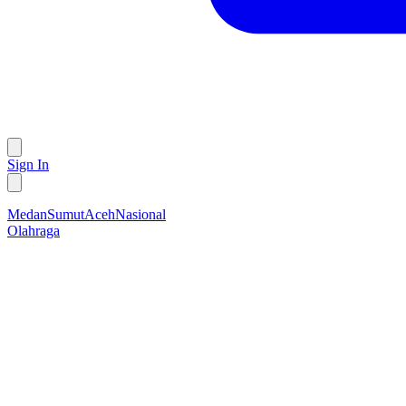
Sign In
Medan
Sumut
Aceh
Nasional
Olahraga