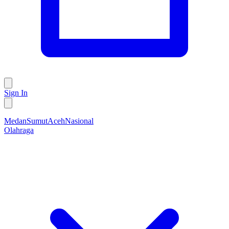
Sign In
Medan
Sumut
Aceh
Nasional
Olahraga