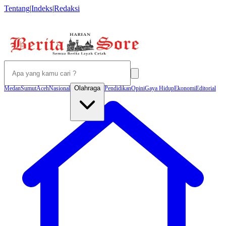
Tentang
|
Indeks
|
Redaksi
Olahraga
Medan
Sumut
Aceh
Nasional
Pendidikan
Opini
Gaya Hidup
Ekonomi
Editorial