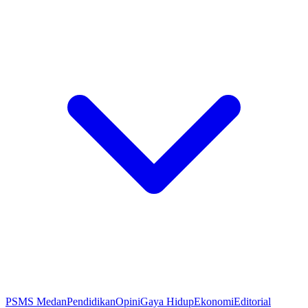
PSMS Medan
Pendidikan
Opini
Gaya Hidup
Ekonomi
Editorial