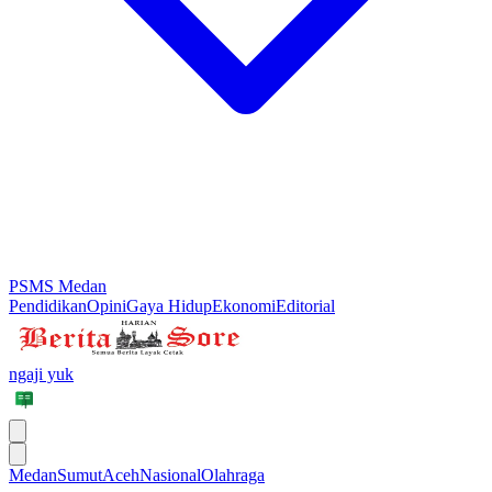
PSMS Medan
Pendidikan
Opini
Gaya Hidup
Ekonomi
Editorial
ngaji yuk
Medan
Sumut
Aceh
Nasional
Olahraga