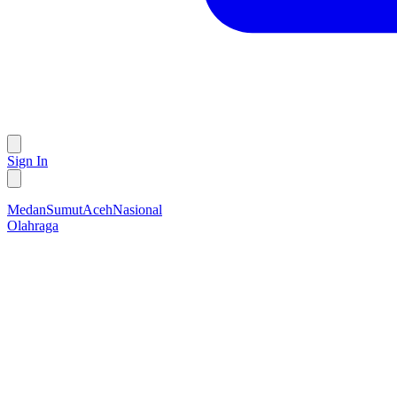
Sign In
Medan
Sumut
Aceh
Nasional
Olahraga