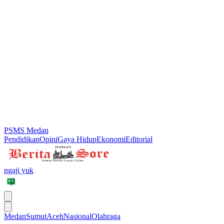
PSMS Medan
Pendidikan
Opini
Gaya Hidup
Ekonomi
Editorial
ngaji yuk
Medan
Sumut
Aceh
Nasional
Olahraga