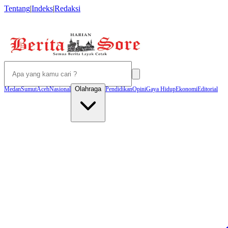
Tentang
|
Indeks
|
Redaksi
Olahraga
Medan
Sumut
Aceh
Nasional
Pendidikan
Opini
Gaya Hidup
Ekonomi
Editorial