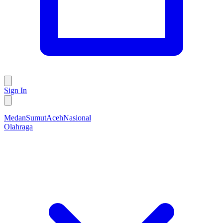
Sign In
Medan
Sumut
Aceh
Nasional
Olahraga