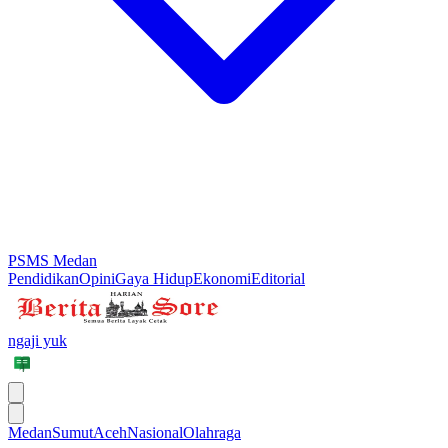
PSMS Medan
Pendidikan
Opini
Gaya Hidup
Ekonomi
Editorial
ngaji yuk
Medan
Sumut
Aceh
Nasional
Olahraga