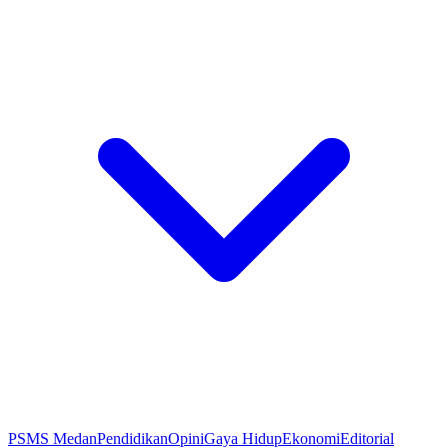
PSMS Medan
Pendidikan
Opini
Gaya Hidup
Ekonomi
Editorial