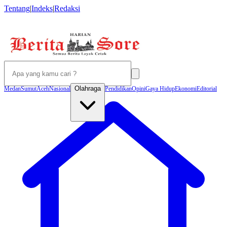
Tentang
|
Indeks
|
Redaksi
Olahraga
Medan
Sumut
Aceh
Nasional
Pendidikan
Opini
Gaya Hidup
Ekonomi
Editorial