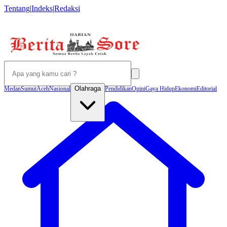
Tentang
|
Indeks
|
Redaksi
Olahraga
Medan
Sumut
Aceh
Nasional
Pendidikan
Opini
Gaya Hidup
Ekonomi
Editorial