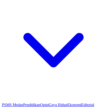
PSMS Medan
Pendidikan
Opini
Gaya Hidup
Ekonomi
Editorial