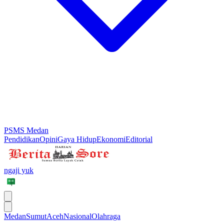
PSMS Medan
Pendidikan
Opini
Gaya Hidup
Ekonomi
Editorial
ngaji yuk
Medan
Sumut
Aceh
Nasional
Olahraga