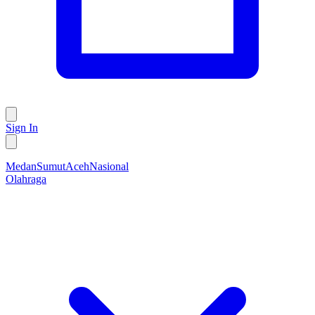
Sign In
Medan
Sumut
Aceh
Nasional
Olahraga