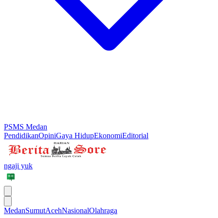
PSMS Medan
Pendidikan
Opini
Gaya Hidup
Ekonomi
Editorial
ngaji yuk
Medan
Sumut
Aceh
Nasional
Olahraga