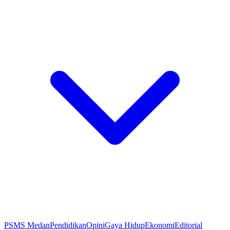
PSMS Medan
Pendidikan
Opini
Gaya Hidup
Ekonomi
Editorial