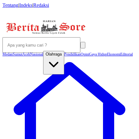
Tentang
|
Indeks
|
Redaksi
Olahraga
Medan
Sumut
Aceh
Nasional
Pendidikan
Opini
Gaya Hidup
Ekonomi
Editorial