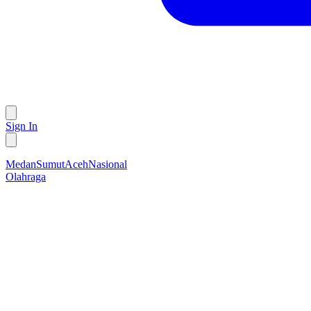
Sign In
Medan
Sumut
Aceh
Nasional
Olahraga