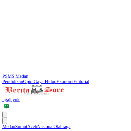
PSMS Medan
Pendidikan
Opini
Gaya Hidup
Ekonomi
Editorial
ngaji yuk
Medan
Sumut
Aceh
Nasional
Olahraga