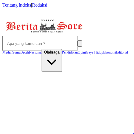
Tentang
|
Indeks
|
Redaksi
Olahraga
Medan
Sumut
Aceh
Nasional
Pendidikan
Opini
Gaya Hidup
Ekonomi
Editorial