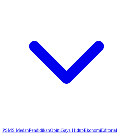
PSMS Medan
Pendidikan
Opini
Gaya Hidup
Ekonomi
Editorial