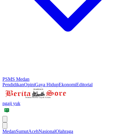
PSMS Medan
Pendidikan
Opini
Gaya Hidup
Ekonomi
Editorial
ngaji yuk
Medan
Sumut
Aceh
Nasional
Olahraga