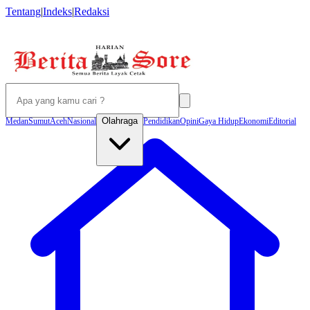
Tentang
|
Indeks
|
Redaksi
Olahraga
Medan
Sumut
Aceh
Nasional
Pendidikan
Opini
Gaya Hidup
Ekonomi
Editorial