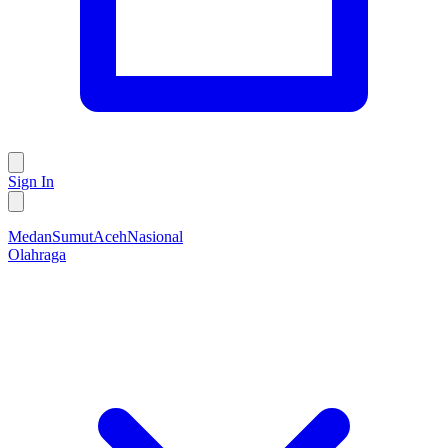
Sign In
Medan
Sumut
Aceh
Nasional
Olahraga