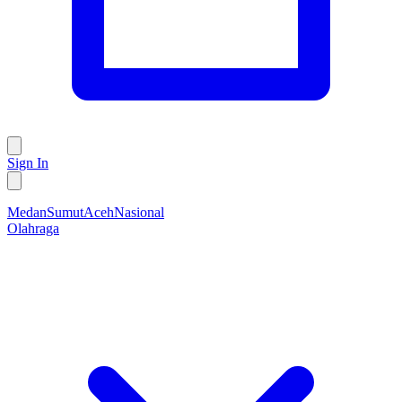
Sign In
Medan
Sumut
Aceh
Nasional
Olahraga