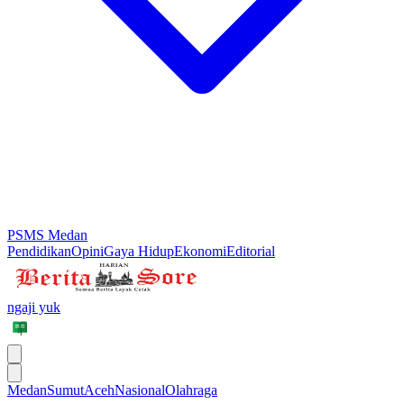
PSMS Medan
Pendidikan
Opini
Gaya Hidup
Ekonomi
Editorial
ngaji yuk
Medan
Sumut
Aceh
Nasional
Olahraga