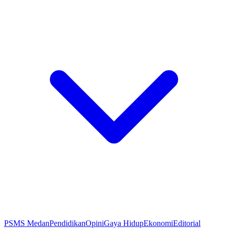
PSMS Medan
Pendidikan
Opini
Gaya Hidup
Ekonomi
Editorial