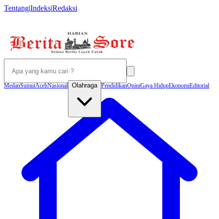
Tentang
|
Indeks
|
Redaksi
Olahraga
Medan
Sumut
Aceh
Nasional
Pendidikan
Opini
Gaya Hidup
Ekonomi
Editorial