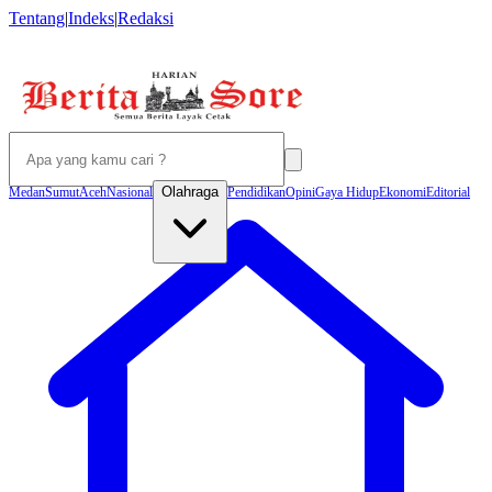
Tentang
|
Indeks
|
Redaksi
Olahraga
Medan
Sumut
Aceh
Nasional
Pendidikan
Opini
Gaya Hidup
Ekonomi
Editorial