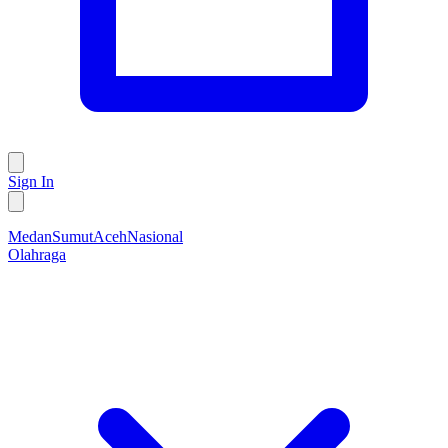
Sign In
Medan
Sumut
Aceh
Nasional
Olahraga