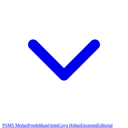
PSMS Medan
Pendidikan
Opini
Gaya Hidup
Ekonomi
Editorial