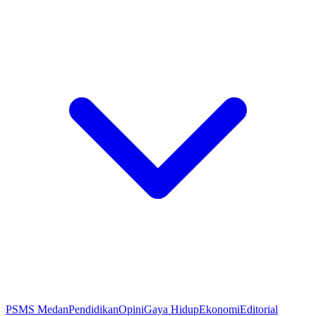
PSMS Medan
Pendidikan
Opini
Gaya Hidup
Ekonomi
Editorial