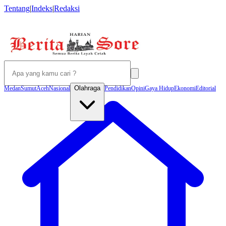
Tentang
|
Indeks
|
Redaksi
Olahraga
Medan
Sumut
Aceh
Nasional
Pendidikan
Opini
Gaya Hidup
Ekonomi
Editorial