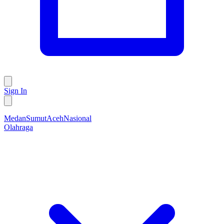
Sign In
Medan
Sumut
Aceh
Nasional
Olahraga