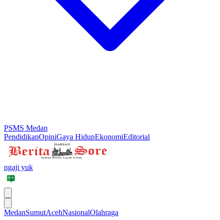
PSMS Medan
Pendidikan
Opini
Gaya Hidup
Ekonomi
Editorial
ngaji yuk
Medan
Sumut
Aceh
Nasional
Olahraga