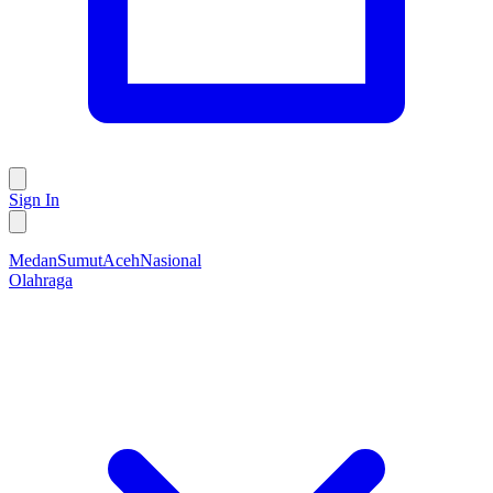
Sign In
Medan
Sumut
Aceh
Nasional
Olahraga