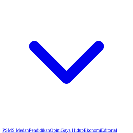
PSMS Medan
Pendidikan
Opini
Gaya Hidup
Ekonomi
Editorial