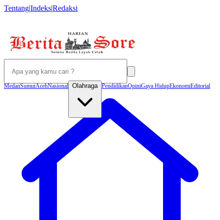
Tentang
|
Indeks
|
Redaksi
Olahraga
Medan
Sumut
Aceh
Nasional
Pendidikan
Opini
Gaya Hidup
Ekonomi
Editorial