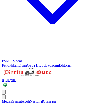
PSMS Medan
Pendidikan
Opini
Gaya Hidup
Ekonomi
Editorial
ngaji yuk
Medan
Sumut
Aceh
Nasional
Olahraga