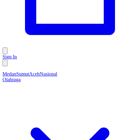
Sign In
Medan
Sumut
Aceh
Nasional
Olahraga