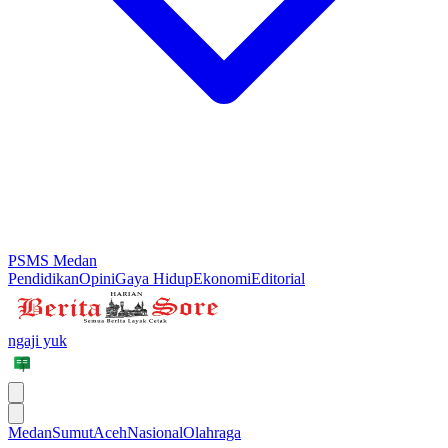
PSMS Medan
Pendidikan
Opini
Gaya Hidup
Ekonomi
Editorial
ngaji yuk
Medan
Sumut
Aceh
Nasional
Olahraga