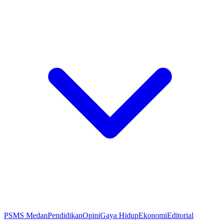
PSMS Medan
Pendidikan
Opini
Gaya Hidup
Ekonomi
Editorial