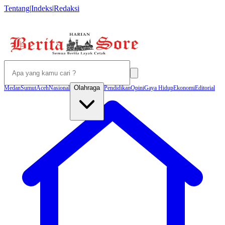
Tentang
|
Indeks
|
Redaksi
Olahraga
Medan
Sumut
Aceh
Nasional
Pendidikan
Opini
Gaya Hidup
Ekonomi
Editorial