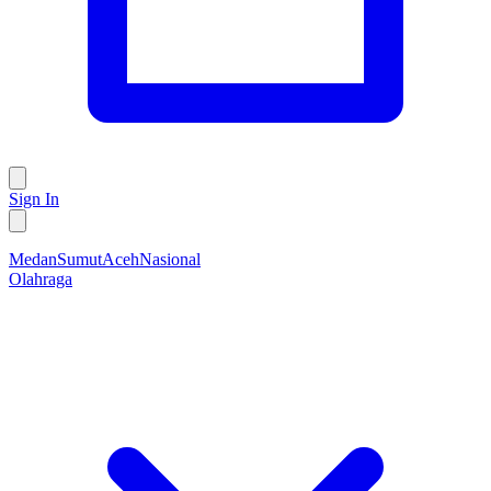
Sign In
Medan
Sumut
Aceh
Nasional
Olahraga