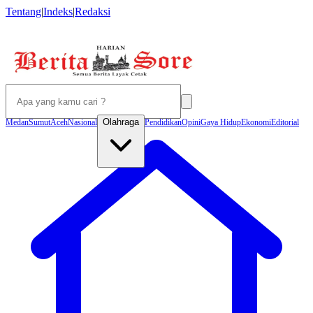
Tentang
|
Indeks
|
Redaksi
Olahraga
Medan
Sumut
Aceh
Nasional
Pendidikan
Opini
Gaya Hidup
Ekonomi
Editorial