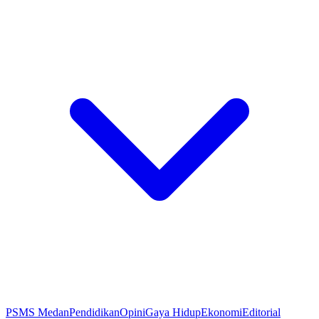
PSMS Medan
Pendidikan
Opini
Gaya Hidup
Ekonomi
Editorial