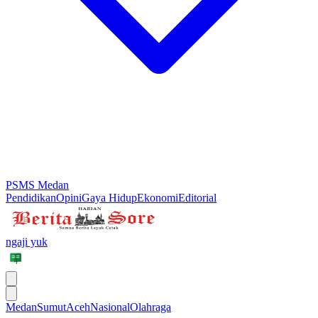
PSMS Medan
Pendidikan
Opini
Gaya Hidup
Ekonomi
Editorial
ngaji yuk
Medan
Sumut
Aceh
Nasional
Olahraga