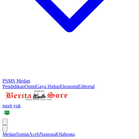
PSMS Medan
Pendidikan
Opini
Gaya Hidup
Ekonomi
Editorial
ngaji yuk
Medan
Sumut
Aceh
Nasional
Olahraga