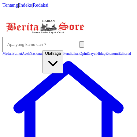
Tentang
|
Indeks
|
Redaksi
Olahraga
Medan
Sumut
Aceh
Nasional
Pendidikan
Opini
Gaya Hidup
Ekonomi
Editorial