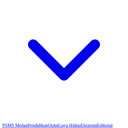
PSMS Medan
Pendidikan
Opini
Gaya Hidup
Ekonomi
Editorial