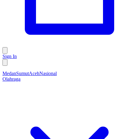
Sign In
Medan
Sumut
Aceh
Nasional
Olahraga