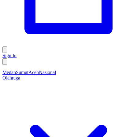
Sign In
Medan
Sumut
Aceh
Nasional
Olahraga