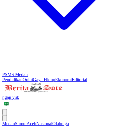
PSMS Medan
Pendidikan
Opini
Gaya Hidup
Ekonomi
Editorial
ngaji yuk
Medan
Sumut
Aceh
Nasional
Olahraga