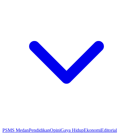
PSMS Medan
Pendidikan
Opini
Gaya Hidup
Ekonomi
Editorial