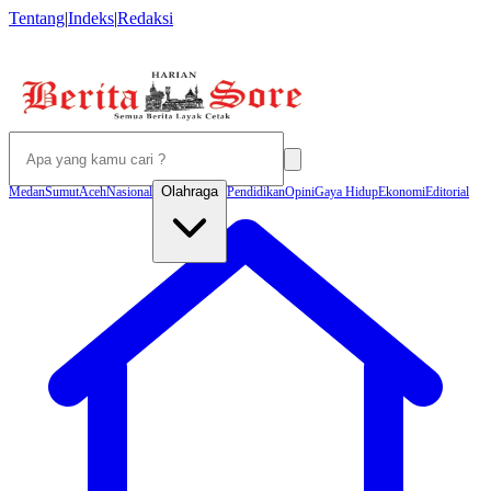
Tentang
|
Indeks
|
Redaksi
Olahraga
Medan
Sumut
Aceh
Nasional
Pendidikan
Opini
Gaya Hidup
Ekonomi
Editorial