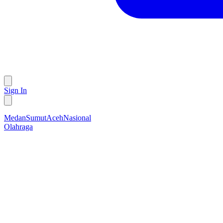
Sign In
Medan
Sumut
Aceh
Nasional
Olahraga