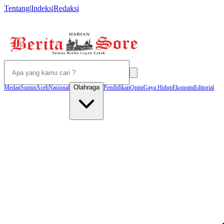
Tentang
|
Indeks
|
Redaksi
Olahraga
Medan
Sumut
Aceh
Nasional
Pendidikan
Opini
Gaya Hidup
Ekonomi
Editorial