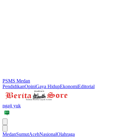
PSMS Medan
Pendidikan
Opini
Gaya Hidup
Ekonomi
Editorial
ngaji yuk
Medan
Sumut
Aceh
Nasional
Olahraga