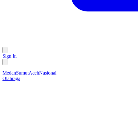
Sign In
Medan
Sumut
Aceh
Nasional
Olahraga