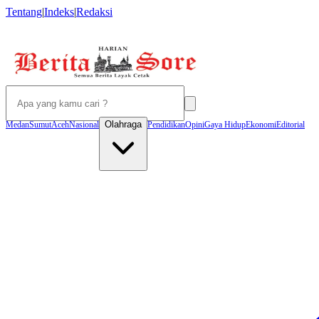
Tentang
|
Indeks
|
Redaksi
Olahraga
Medan
Sumut
Aceh
Nasional
Pendidikan
Opini
Gaya Hidup
Ekonomi
Editorial