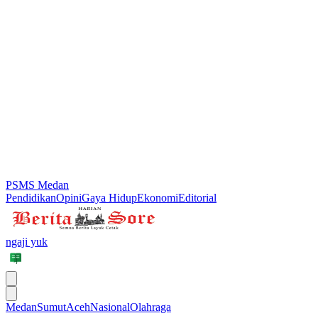
PSMS Medan
Pendidikan
Opini
Gaya Hidup
Ekonomi
Editorial
ngaji yuk
Medan
Sumut
Aceh
Nasional
Olahraga