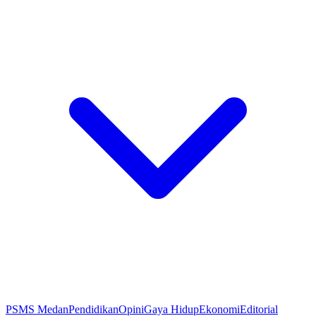
PSMS Medan
Pendidikan
Opini
Gaya Hidup
Ekonomi
Editorial