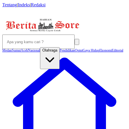
Tentang
|
Indeks
|
Redaksi
Olahraga
Medan
Sumut
Aceh
Nasional
Pendidikan
Opini
Gaya Hidup
Ekonomi
Editorial