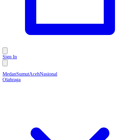
Sign In
Medan
Sumut
Aceh
Nasional
Olahraga