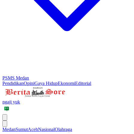
PSMS Medan
Pendidikan
Opini
Gaya Hidup
Ekonomi
Editorial
ngaji yuk
Medan
Sumut
Aceh
Nasional
Olahraga