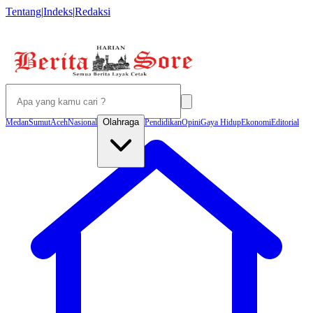
Tentang
|
Indeks
|
Redaksi
Olahraga
Medan
Sumut
Aceh
Nasional
Pendidikan
Opini
Gaya Hidup
Ekonomi
Editorial