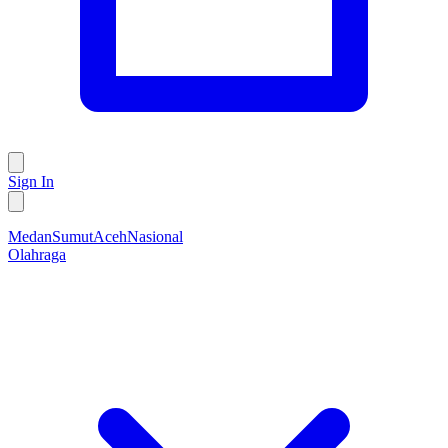
Sign In
Medan
Sumut
Aceh
Nasional
Olahraga