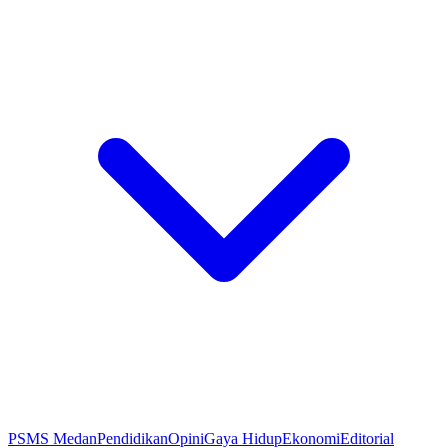
PSMS Medan
Pendidikan
Opini
Gaya Hidup
Ekonomi
Editorial