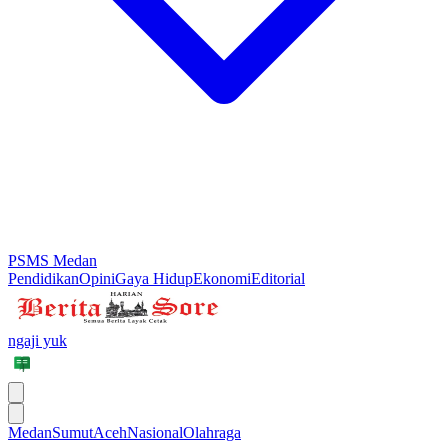
PSMS Medan
Pendidikan
Opini
Gaya Hidup
Ekonomi
Editorial
ngaji yuk
Medan
Sumut
Aceh
Nasional
Olahraga