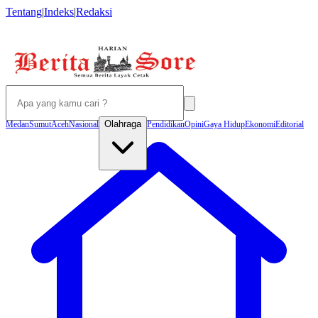
Tentang
|
Indeks
|
Redaksi
Olahraga
Medan
Sumut
Aceh
Nasional
Pendidikan
Opini
Gaya Hidup
Ekonomi
Editorial