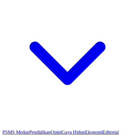
PSMS Medan
Pendidikan
Opini
Gaya Hidup
Ekonomi
Editorial