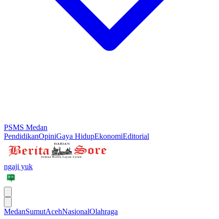
PSMS Medan
Pendidikan
Opini
Gaya Hidup
Ekonomi
Editorial
ngaji yuk
Medan
Sumut
Aceh
Nasional
Olahraga