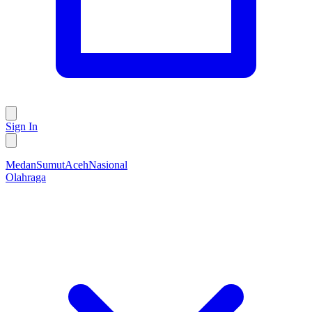
Sign In
Medan
Sumut
Aceh
Nasional
Olahraga