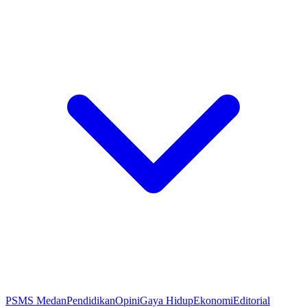
PSMS Medan
Pendidikan
Opini
Gaya Hidup
Ekonomi
Editorial