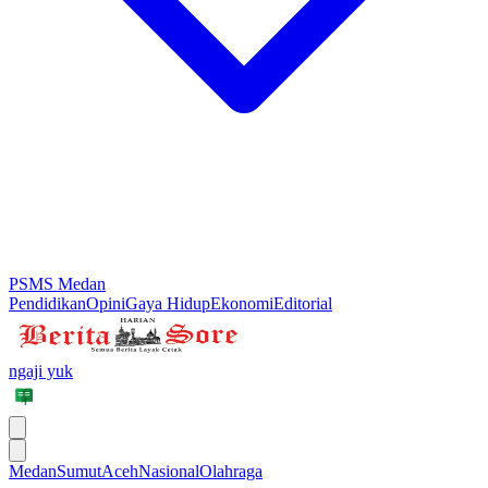
PSMS Medan
Pendidikan
Opini
Gaya Hidup
Ekonomi
Editorial
ngaji yuk
Medan
Sumut
Aceh
Nasional
Olahraga