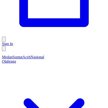
Sign In
Medan
Sumut
Aceh
Nasional
Olahraga