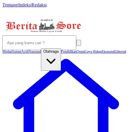
Tentang
|
Indeks
|
Redaksi
Olahraga
Medan
Sumut
Aceh
Nasional
Pendidikan
Opini
Gaya Hidup
Ekonomi
Editorial