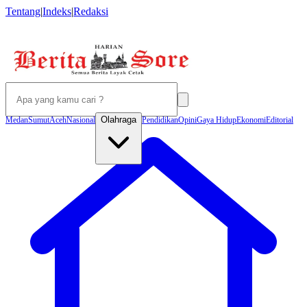
Tentang
|
Indeks
|
Redaksi
Olahraga
Medan
Sumut
Aceh
Nasional
Pendidikan
Opini
Gaya Hidup
Ekonomi
Editorial