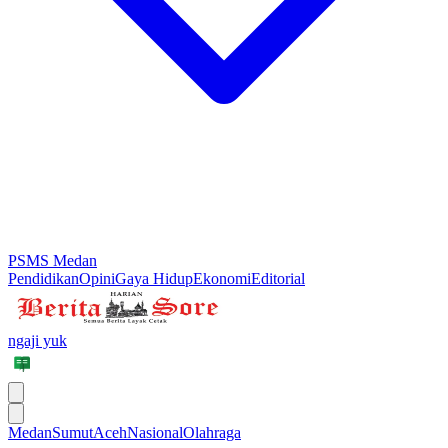
PSMS Medan
Pendidikan
Opini
Gaya Hidup
Ekonomi
Editorial
ngaji yuk
Medan
Sumut
Aceh
Nasional
Olahraga