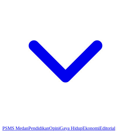
PSMS Medan
Pendidikan
Opini
Gaya Hidup
Ekonomi
Editorial