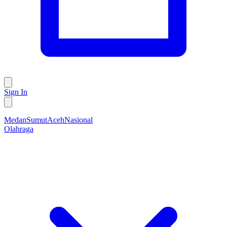
Sign In
Medan
Sumut
Aceh
Nasional
Olahraga