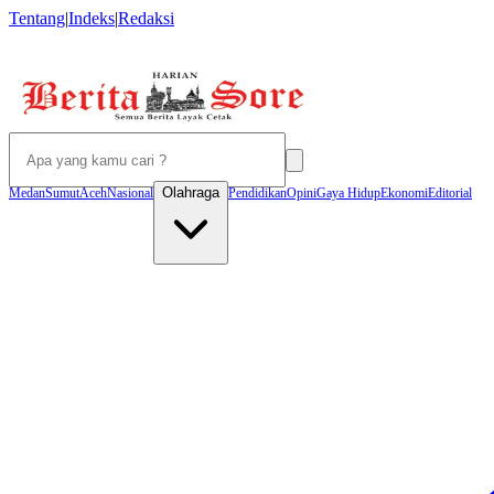
Tentang
|
Indeks
|
Redaksi
Olahraga
Medan
Sumut
Aceh
Nasional
Pendidikan
Opini
Gaya Hidup
Ekonomi
Editorial