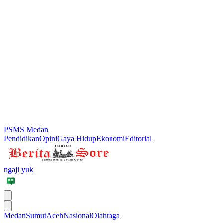
PSMS Medan
Pendidikan
Opini
Gaya Hidup
Ekonomi
Editorial
ngaji yuk
Medan
Sumut
Aceh
Nasional
Olahraga