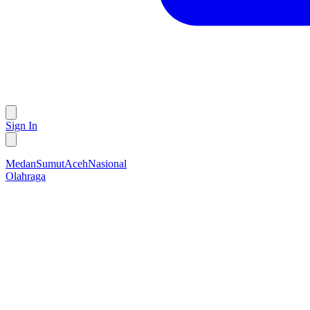
Sign In
Medan
Sumut
Aceh
Nasional
Olahraga