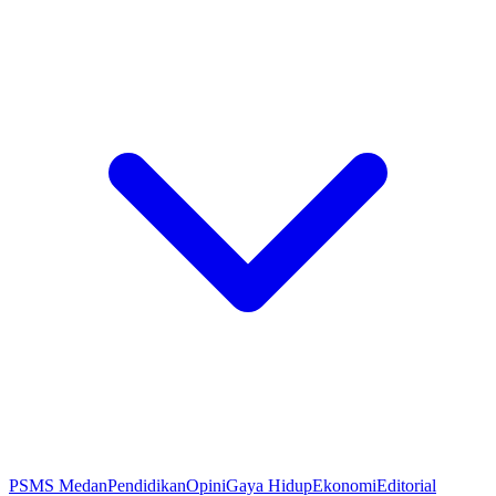
PSMS Medan
Pendidikan
Opini
Gaya Hidup
Ekonomi
Editorial