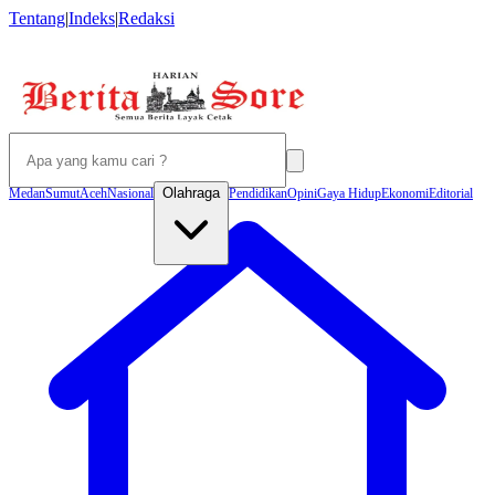
Tentang
|
Indeks
|
Redaksi
Olahraga
Medan
Sumut
Aceh
Nasional
Pendidikan
Opini
Gaya Hidup
Ekonomi
Editorial