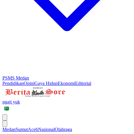
PSMS Medan
Pendidikan
Opini
Gaya Hidup
Ekonomi
Editorial
ngaji yuk
Medan
Sumut
Aceh
Nasional
Olahraga