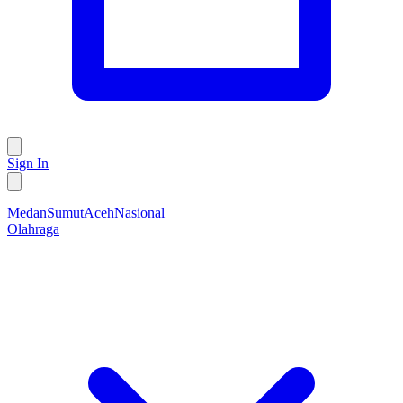
Sign In
Medan
Sumut
Aceh
Nasional
Olahraga