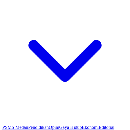
PSMS Medan
Pendidikan
Opini
Gaya Hidup
Ekonomi
Editorial