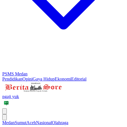
PSMS Medan
Pendidikan
Opini
Gaya Hidup
Ekonomi
Editorial
ngaji yuk
Medan
Sumut
Aceh
Nasional
Olahraga