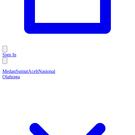
Sign In
Medan
Sumut
Aceh
Nasional
Olahraga