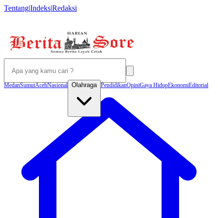
Tentang
|
Indeks
|
Redaksi
Olahraga
Medan
Sumut
Aceh
Nasional
Pendidikan
Opini
Gaya Hidup
Ekonomi
Editorial