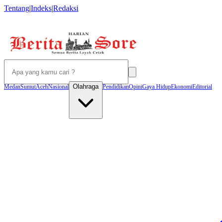
Tentang
|
Indeks
|
Redaksi
Olahraga
Medan
Sumut
Aceh
Nasional
Pendidikan
Opini
Gaya Hidup
Ekonomi
Editorial