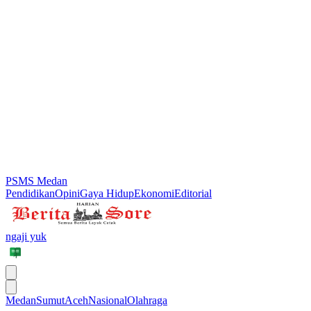
PSMS Medan
Pendidikan
Opini
Gaya Hidup
Ekonomi
Editorial
ngaji yuk
Medan
Sumut
Aceh
Nasional
Olahraga