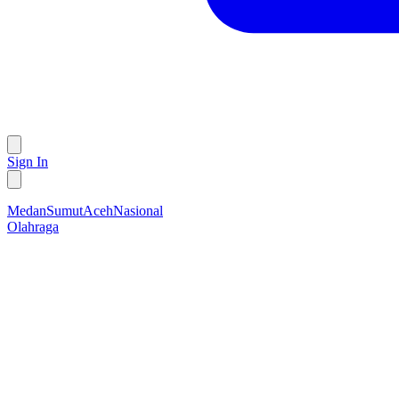
Sign In
Medan
Sumut
Aceh
Nasional
Olahraga