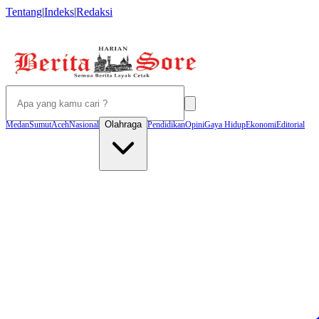
Tentang
|
Indeks
|
Redaksi
Olahraga
Medan
Sumut
Aceh
Nasional
Pendidikan
Opini
Gaya Hidup
Ekonomi
Editorial