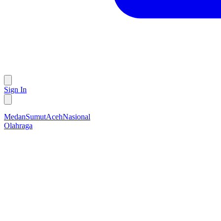
Sign In
Medan
Sumut
Aceh
Nasional
Olahraga