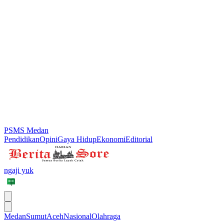
PSMS Medan
Pendidikan
Opini
Gaya Hidup
Ekonomi
Editorial
ngaji yuk
Medan
Sumut
Aceh
Nasional
Olahraga