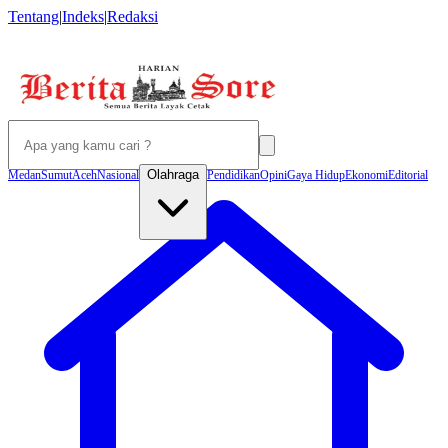
Tentang
|
Indeks
|
Redaksi
Olahraga
Medan
Sumut
Aceh
Nasional
Pendidikan
Opini
Gaya Hidup
Ekonomi
Editorial