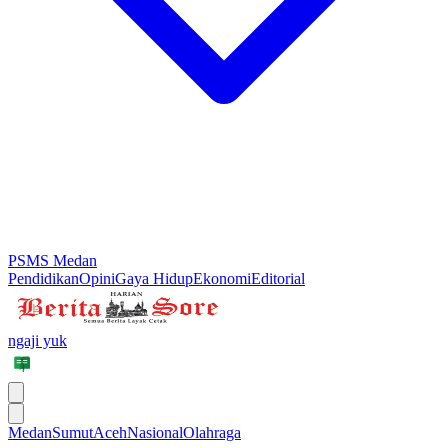
PSMS Medan
Pendidikan
Opini
Gaya Hidup
Ekonomi
Editorial
ngaji yuk
Medan
Sumut
Aceh
Nasional
Olahraga