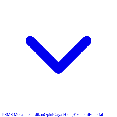
PSMS Medan
Pendidikan
Opini
Gaya Hidup
Ekonomi
Editorial