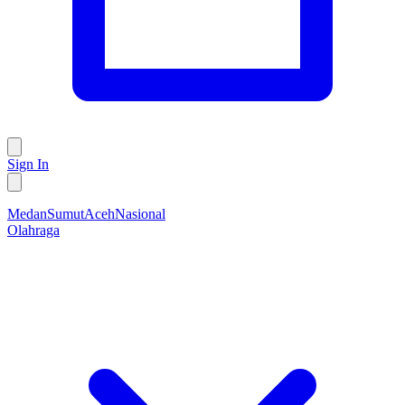
Sign In
Medan
Sumut
Aceh
Nasional
Olahraga