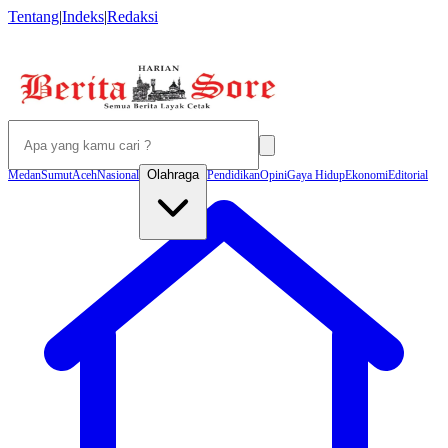
Tentang
|
Indeks
|
Redaksi
Olahraga
Medan
Sumut
Aceh
Nasional
Pendidikan
Opini
Gaya Hidup
Ekonomi
Editorial