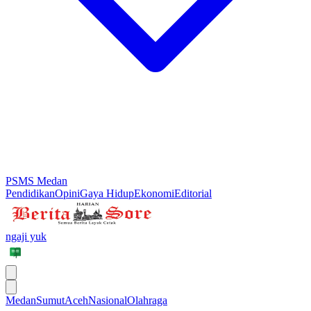
PSMS Medan
Pendidikan
Opini
Gaya Hidup
Ekonomi
Editorial
ngaji yuk
Medan
Sumut
Aceh
Nasional
Olahraga