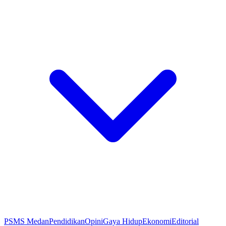
PSMS Medan
Pendidikan
Opini
Gaya Hidup
Ekonomi
Editorial