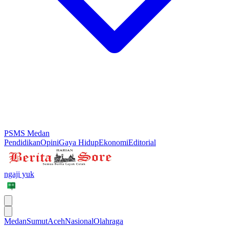
PSMS Medan
Pendidikan
Opini
Gaya Hidup
Ekonomi
Editorial
ngaji yuk
Medan
Sumut
Aceh
Nasional
Olahraga