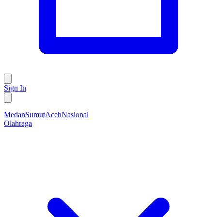
Sign In
Medan
Sumut
Aceh
Nasional
Olahraga