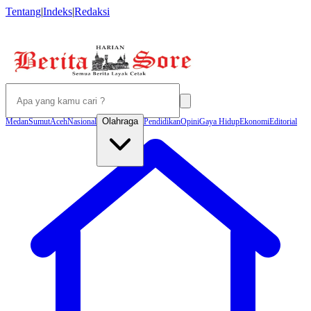
Tentang
|
Indeks
|
Redaksi
Olahraga
Medan
Sumut
Aceh
Nasional
Pendidikan
Opini
Gaya Hidup
Ekonomi
Editorial