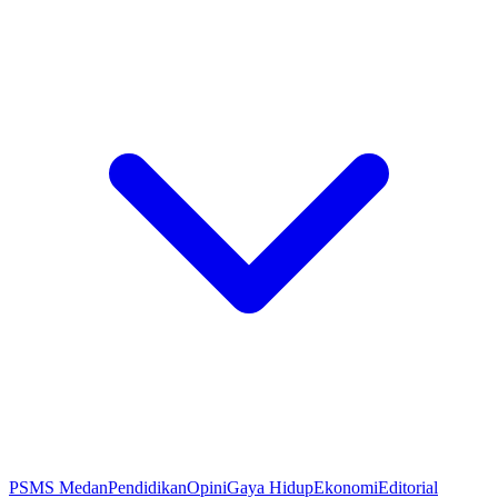
PSMS Medan
Pendidikan
Opini
Gaya Hidup
Ekonomi
Editorial