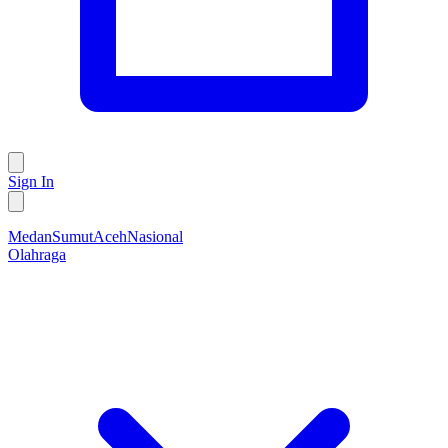
Sign In
Medan
Sumut
Aceh
Nasional
Olahraga