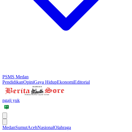
PSMS Medan
Pendidikan
Opini
Gaya Hidup
Ekonomi
Editorial
ngaji yuk
Medan
Sumut
Aceh
Nasional
Olahraga