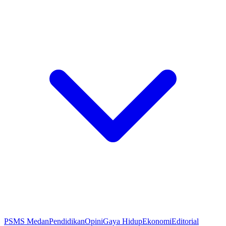
PSMS Medan
Pendidikan
Opini
Gaya Hidup
Ekonomi
Editorial