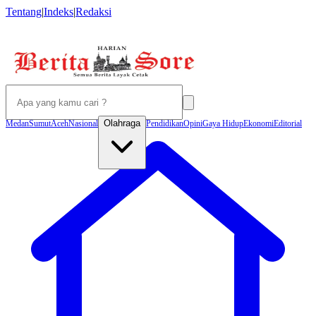
Tentang
|
Indeks
|
Redaksi
Olahraga
Medan
Sumut
Aceh
Nasional
Pendidikan
Opini
Gaya Hidup
Ekonomi
Editorial