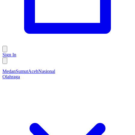
Sign In
Medan
Sumut
Aceh
Nasional
Olahraga