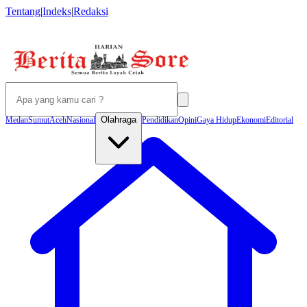
Tentang
|
Indeks
|
Redaksi
Olahraga
Medan
Sumut
Aceh
Nasional
Pendidikan
Opini
Gaya Hidup
Ekonomi
Editorial