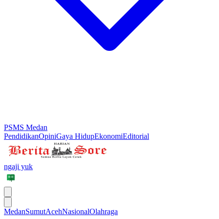
PSMS Medan
Pendidikan
Opini
Gaya Hidup
Ekonomi
Editorial
ngaji yuk
Medan
Sumut
Aceh
Nasional
Olahraga