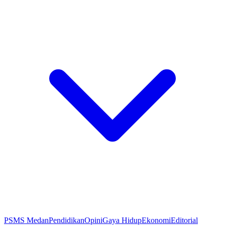
PSMS Medan
Pendidikan
Opini
Gaya Hidup
Ekonomi
Editorial