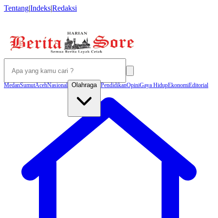
Tentang
|
Indeks
|
Redaksi
Olahraga
Medan
Sumut
Aceh
Nasional
Pendidikan
Opini
Gaya Hidup
Ekonomi
Editorial