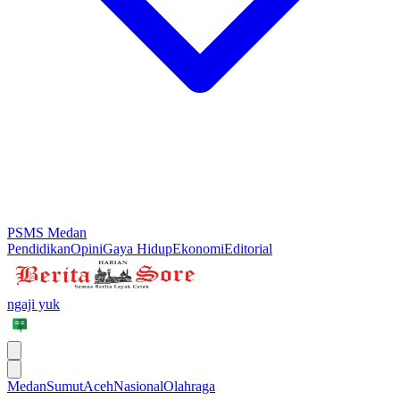
PSMS Medan
Pendidikan
Opini
Gaya Hidup
Ekonomi
Editorial
ngaji yuk
Medan
Sumut
Aceh
Nasional
Olahraga