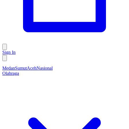
Sign In
Medan
Sumut
Aceh
Nasional
Olahraga