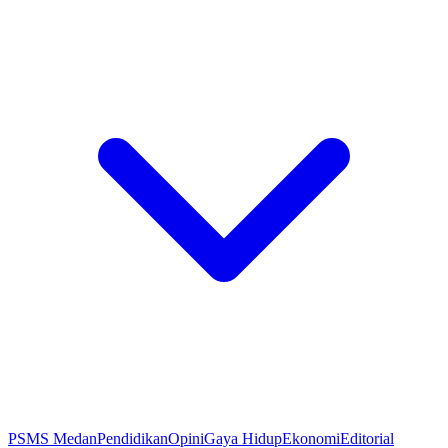
PSMS Medan
Pendidikan
Opini
Gaya Hidup
Ekonomi
Editorial