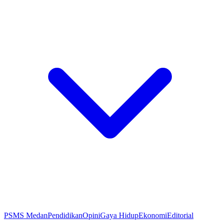
PSMS Medan
Pendidikan
Opini
Gaya Hidup
Ekonomi
Editorial