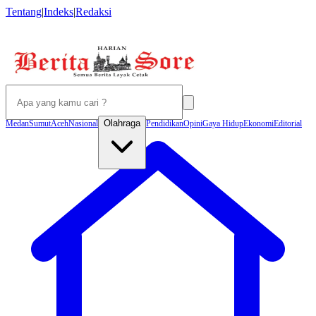
Tentang
|
Indeks
|
Redaksi
Olahraga
Medan
Sumut
Aceh
Nasional
Pendidikan
Opini
Gaya Hidup
Ekonomi
Editorial