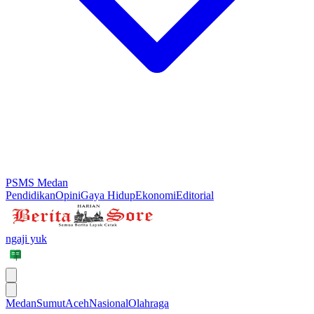
PSMS Medan
Pendidikan
Opini
Gaya Hidup
Ekonomi
Editorial
ngaji yuk
Medan
Sumut
Aceh
Nasional
Olahraga