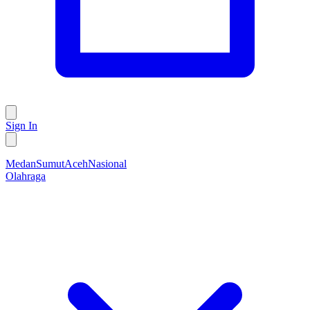
Sign In
Medan
Sumut
Aceh
Nasional
Olahraga