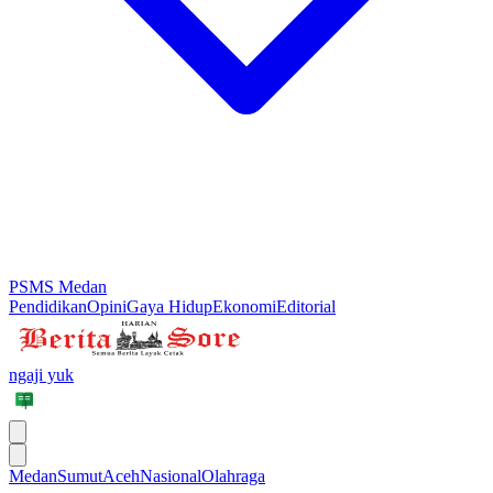
PSMS Medan
Pendidikan
Opini
Gaya Hidup
Ekonomi
Editorial
ngaji yuk
Medan
Sumut
Aceh
Nasional
Olahraga