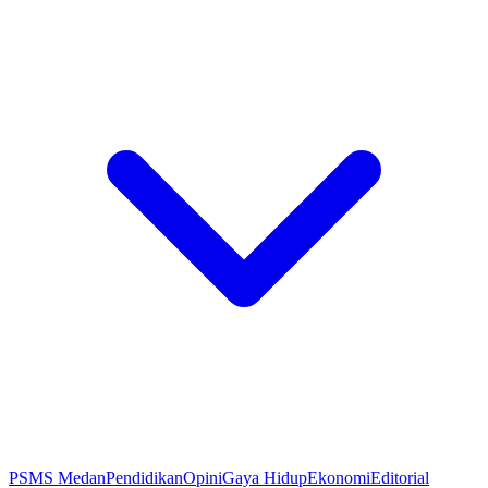
PSMS Medan
Pendidikan
Opini
Gaya Hidup
Ekonomi
Editorial