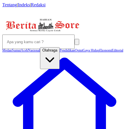
Tentang
|
Indeks
|
Redaksi
Olahraga
Medan
Sumut
Aceh
Nasional
Pendidikan
Opini
Gaya Hidup
Ekonomi
Editorial