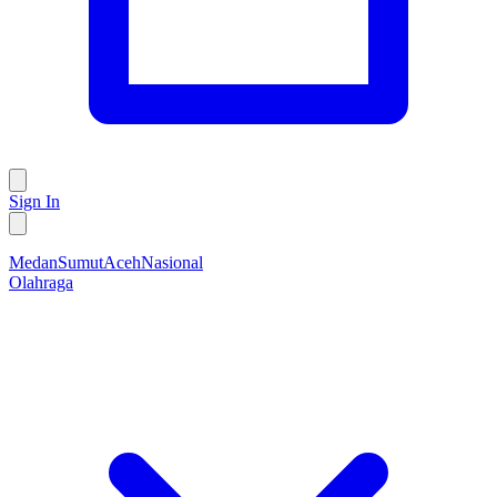
Sign In
Medan
Sumut
Aceh
Nasional
Olahraga