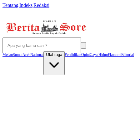
Tentang
|
Indeks
|
Redaksi
Olahraga
Medan
Sumut
Aceh
Nasional
Pendidikan
Opini
Gaya Hidup
Ekonomi
Editorial