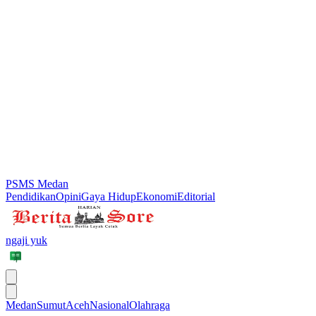
PSMS Medan
Pendidikan
Opini
Gaya Hidup
Ekonomi
Editorial
ngaji yuk
Medan
Sumut
Aceh
Nasional
Olahraga