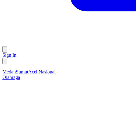
Sign In
Medan
Sumut
Aceh
Nasional
Olahraga