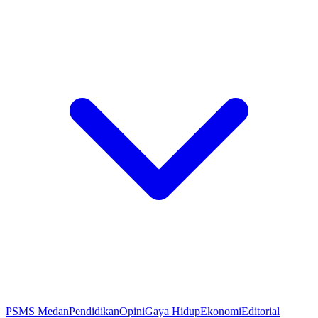
PSMS Medan
Pendidikan
Opini
Gaya Hidup
Ekonomi
Editorial