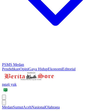
PSMS Medan
Pendidikan
Opini
Gaya Hidup
Ekonomi
Editorial
ngaji yuk
Medan
Sumut
Aceh
Nasional
Olahraga