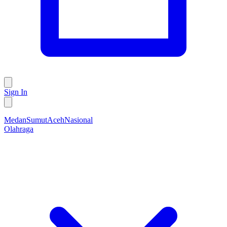
Sign In
Medan
Sumut
Aceh
Nasional
Olahraga