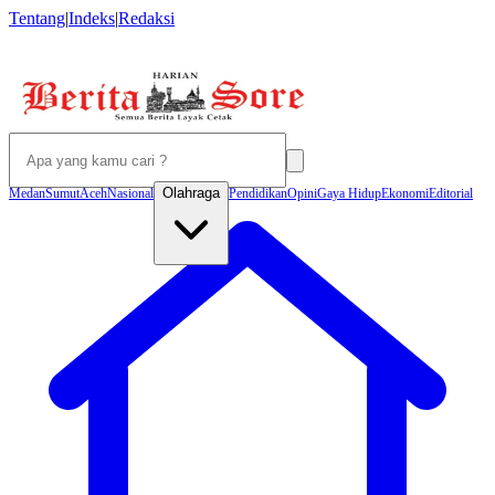
Tentang
|
Indeks
|
Redaksi
Olahraga
Medan
Sumut
Aceh
Nasional
Pendidikan
Opini
Gaya Hidup
Ekonomi
Editorial