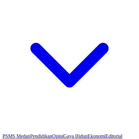
PSMS Medan
Pendidikan
Opini
Gaya Hidup
Ekonomi
Editorial