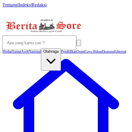
Tentang
|
Indeks
|
Redaksi
Olahraga
Medan
Sumut
Aceh
Nasional
Pendidikan
Opini
Gaya Hidup
Ekonomi
Editorial