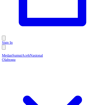
Sign In
Medan
Sumut
Aceh
Nasional
Olahraga