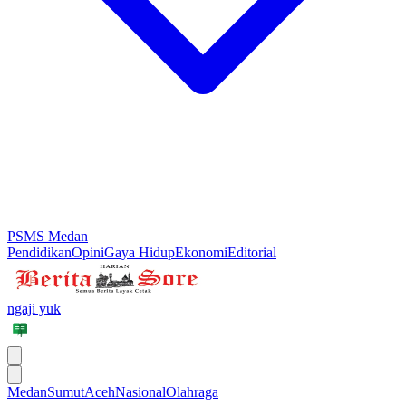
PSMS Medan
Pendidikan
Opini
Gaya Hidup
Ekonomi
Editorial
ngaji yuk
Medan
Sumut
Aceh
Nasional
Olahraga